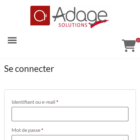
Aller
au
contenu
Adage
0
Solutions
Solutions
Se connecter
code-
barres
Obligatoire
Identifiant ou e-mail
*
Obligatoire
Mot de passe
*